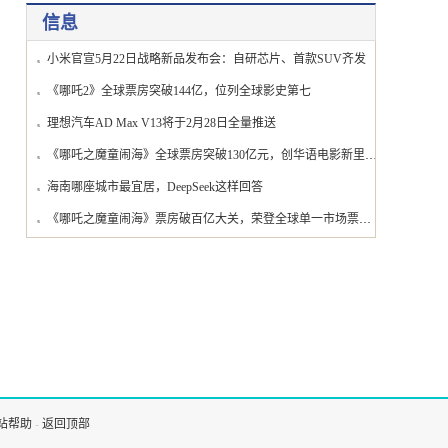
信息
小米官宣5月22日战略新品发布会：自研芯片、首款SUV齐发
《哪吒2》全球票房突破144亿，位列全球影史第七
理想汽车AD Max V13将于2月28日全量推送
《哪吒之魔童闹海》全球票房突破130亿元，创华语电影新里程碑
海南哪座城市最宜居，DeepSeek这样回答
《哪吒之魔童闹海》票房破百亿大关，荣登全球单一市场票房榜首
站帮助
-
返回顶部