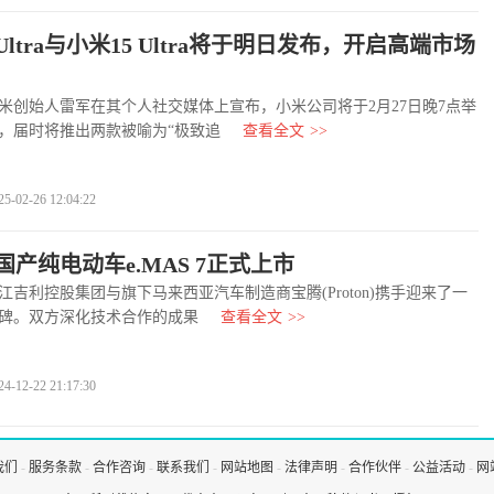
 Ultra与小米15 Ultra将于明日发布，开启高端市场
始人雷军在其个人社交媒体上宣布，小米公司将于2月27日晚7点举
，届时将推出两款被喻为“极致追
查看全文
>>
2-26 12:04:22
产纯电动车e.MAS 7正式上市
利控股集团与旗下马来西亚汽车制造商宝腾(Proton)携手迎来了一
碑。双方深化技术合作的成果
查看全文
>>
2-22 21:17:30
我们
-
服务条款
-
合作咨询
-
联系我们
-
网站地图
-
法律声明
-
合作伙伴
-
公益活动
-
网