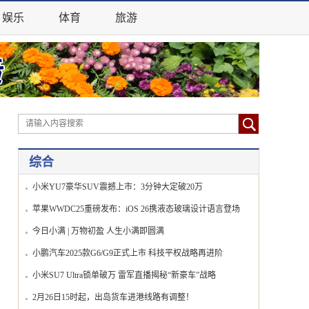
娱乐
体育
旅游
综合
小米YU7豪华SUV震撼上市：3分钟大定破20万
苹果WWDC25重磅发布：iOS 26携液态玻璃设计语言登场
今日小满 | 万物初盈 人生小满即圆满
小鹏汽车2025款G6/G9正式上市 科技平权战略再进阶
小米SU7 Ultra锁单破万 雷军直播揭秘“新豪车”战略
2月26日15时起，出岛货车进港线路有调整！