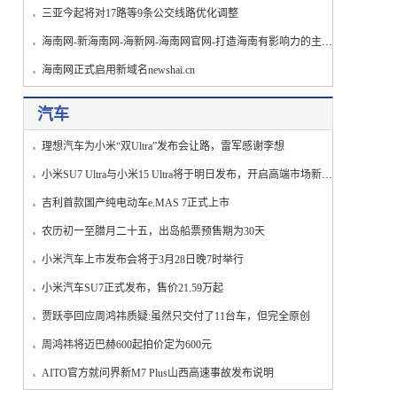
三亚今起将对17路等9条公交线路优化调整
海南网-新海南网-海新网-海南网官网-打造海南有影响力的主流都市门户网站！
海南网正式启用新域名newshai.cn
汽车
理想汽车为小米“双Ultra”发布会让路，雷军感谢李想
小米SU7 Ultra与小米15 Ultra将于明日发布，开启高端市场新篇章
吉利首款国产纯电动车e.MAS 7正式上市
农历初一至腊月二十五，出岛船票预售期为30天
小米汽车上市发布会将于3月28日晚7时举行
小米汽车SU7正式发布，售价21.59万起
贾跃亭回应周鸿祎质疑:虽然只交付了11台车，但完全原创
周鸿祎将迈巴赫600起拍价定为600元
AITO官方就问界新M7 Plus山西高速事故发布说明